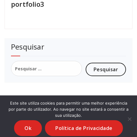
portfolio3
Pesquisar
Pesquisar
por:
Este site utiliza cookies para permitir uma melhor experiência
por parte do utilizador. Ao navegar no site estará a consentir a
© Queijaria Clemente | By:
yourplace.pt
|
Livro de
sua utilização.
Reclamações
Ok
Política de Privacidade