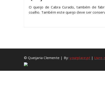
O queijo de Cabra Curado, também de fabric
coalho. Também este queijo deve ser conserv
© Queijaria Clemente | By:
yourplace.pt
|
Livro