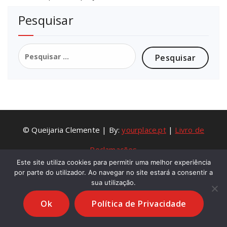
Pesquisar
Pesquisar
por:
© Queijaria Clemente | By:
yourplace.pt
|
Livro de
Reclamações
Este site utiliza cookies para permitir uma melhor experiência
por parte do utilizador. Ao navegar no site estará a consentir a
sua utilização.
Ok
Política de Privacidade